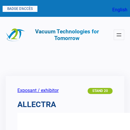
Aller
BADGE D’ACCÈS
English
au
contenu
Vacuum Technologies for
Tomorrow
Exposant / exhibitor
STAND 20
ALLECTRA