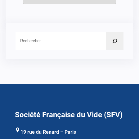
R
e
c
h
e
r
c
h
e
Société Française du Vide (SFV)
r
19 rue du Renard – Paris